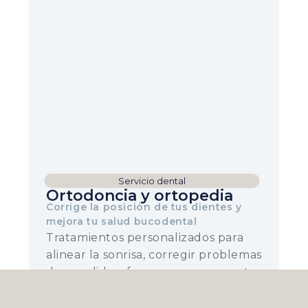
Servicio dental
Ortodoncia y ortopedia
Corrige la posición de tus dientes y
mejora tu salud bucodental
Tratamientos personalizados para
alinear la sonrisa, corregir problemas
de mordida y favorecer un correcto
desarrollo maxilofacial.
Solicitar consulta