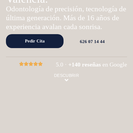
Odontología de precisión, tecnología de
última generación. Más de 16 años de
experiencia avalan cada sonrisa.
Pedir Cita
626 07 14 44
5.0 ·
+140 reseñas
en Google
DESCUBRIR